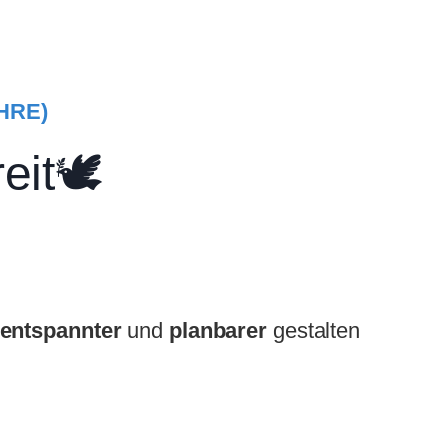
HRE)
it🕊️
entspannter
und
planbarer
gestalten